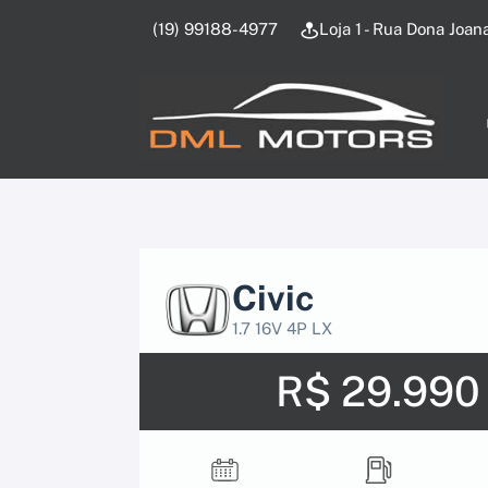
(19) 99188-4977
Loja 1 - Rua Dona Joan
Civic
1.7 16V 4P LX
R$ 29.990