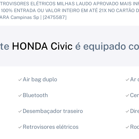
 RETROVISORES ELÉTRICOS MILHAS LAUDO APROVADO MAIS I
 100% ENTRADA OU VALOR INTEIRO EM ATÉ 21X NO CARTÃO D
RA Campinas Sp | [2475587]
ste
HONDA Civic
é equipado c
Air bag duplo
Ar 
Bluetooth
Cen
Desembaçador traseiro
Dir
Retrovisores elétricos
Rod