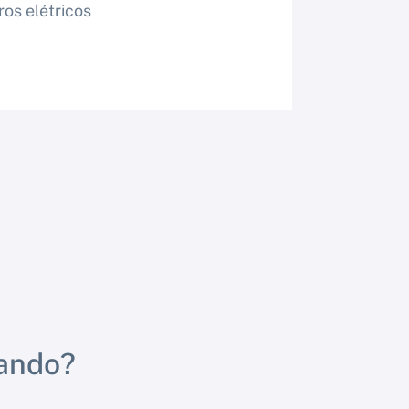
ros elétricos
rando?