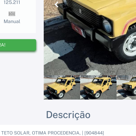
125.211
Anterior
Manual
RA!
Descrição
 TETO SOLAR, OTIMA PROCEDENCIA, | [904844]